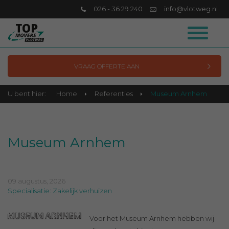
026 - 36 29 240
info@vlotweg.nl
VRAAG OFFERTE AAN
U bent hier:
Home
Referenties
Museum Arnhem
Museum Arnhem
09 augustus, 2026
Specialisatie: Zakelijk verhuizen
Voor het Museum Arnhem hebben wij