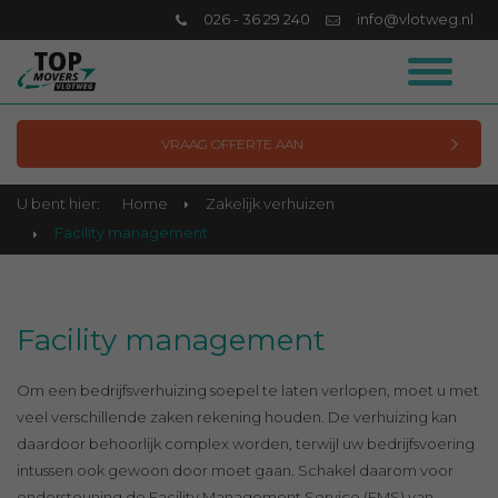
026 - 36 29 240
info@vlotweg.nl
VRAAG OFFERTE AAN
U bent hier:
Home
Zakelijk verhuizen
Facility management
Facility management
Om een bedrijfsverhuizing soepel te laten verlopen, moet u met
veel verschillende zaken rekening houden. De verhuizing kan
daardoor behoorlijk complex worden, terwijl uw bedrijfsvoering
intussen ook gewoon door moet gaan. Schakel daarom voor
ondersteuning de Facility Management Service (FMS) van