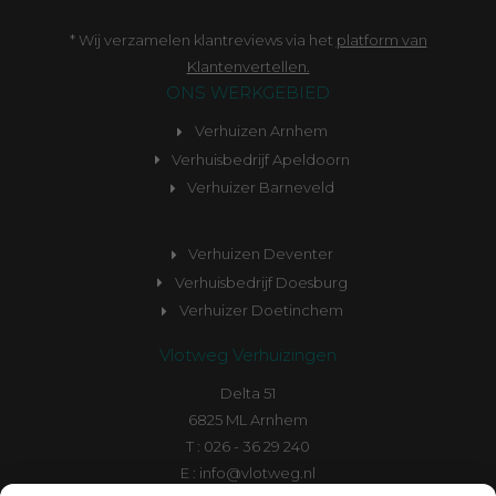
* Wij verzamelen klantreviews via het
platform van
Klantenvertellen.
ONS WERKGEBIED
Verhuizen Arnhem
Verhuisbedrijf Apeldoorn
Verhuizer Barneveld
Verhuizen Deventer
Verhuisbedrijf Doesburg
Verhuizer Doetinchem
Vlotweg Verhuizingen
Delta 51
6825 ML Arnhem
T : 026 - 36 29 240
E : info@vlotweg.nl