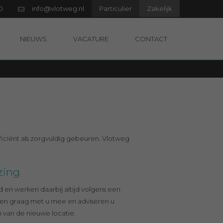
0
info@vlotweg.nl
Particulier
Zakelijk
Offerte aanvragen
NIEUWS
VACATURE
CONTACT
efficiënt als zorgvuldig gebeuren. Vlotweg
zing
d en werken daarbij altijd volgens een
ken graag met u mee en adviseren u
an van de nieuwe locatie.