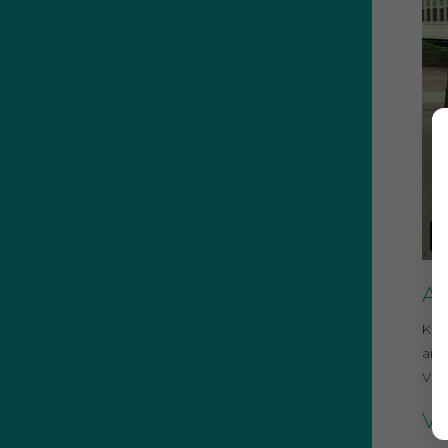
Ar
Kunt
and
Vlo
Vr