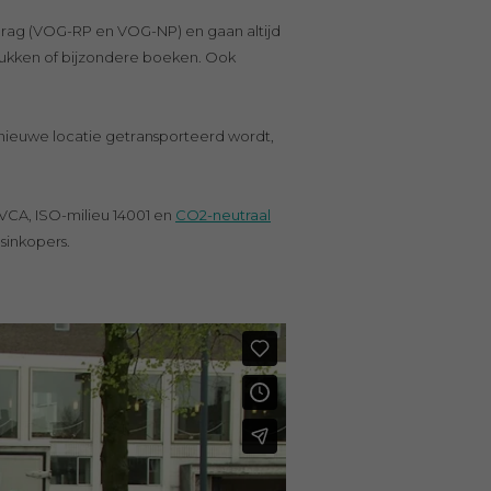
drag (VOG-RP en VOG-NP) en gaan altijd
stukken of bijzondere boeken. Ook
 nieuwe locatie getransporteerd wordt,
.
-VCA, ISO-milieu 14001 en
CO2-neutraal
sinkopers.