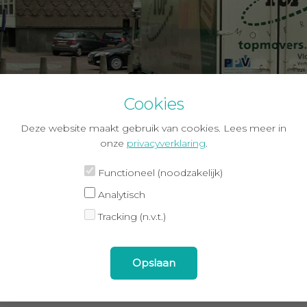
Cookies
Deze website maakt gebruik van cookies. Lees meer in
onze
privacyverklaring
.
Functioneel (noodzakelijk)
Analytisch
chiefopslag en -beheer
Tracking (n.v.t.)
 u (een deel van) het archief niet kwijt op uw nieuwe locatie of moet e
ers opgeslagen worden? Kies dan voor de beveiligde, geconditionee
tweg Top Movers. Wij kunnen ook het archiefbeheer voor u verzorgen
Opslaan
aag een offerte aan