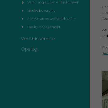
Verhuizing archief en bibliotheek
Onz
Meubelbezorging
zor
hebb
Handyman en werkplekbeheer
Facility management
We 
zod
Verhuisservice
Vlo
Opslag
gec