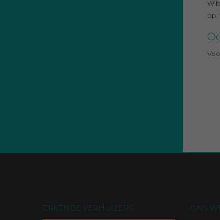
Wilt
op.
Oo
Voo
ERKENDE VERHUIZERS
ONS W