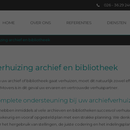
026 - 36 29 24
HOME
OVER ONS
REFERENTIES
DIENSTEN
zing archief en bibliotheek
erhuizing archief en bibliotheek
u uw archief of bibliotheek gaat verhuizen, moet dit natuurlijk zowel 
Movers is in dit geval uw ervaren en vertrouwde verhuispartner.
mplete ondersteuning bij uw archiefverhui
 hebben inmiddels al vele archieven en bibliotheken succesvol verhuis
wkeurig en vooraf opgesteld plan met een strakke planning. We den
 het hergebruik van stellingen, de juiste codering en het indelingspl