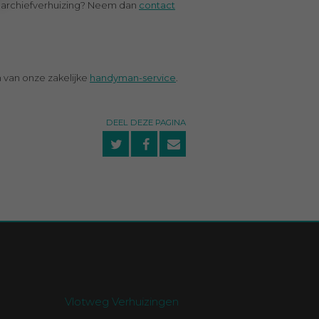
 of archiefverhuizing? Neem dan
contact
n van onze zakelijke
handyman-service
.
DEEL DEZE PAGINA
Vlotweg Verhuizingen