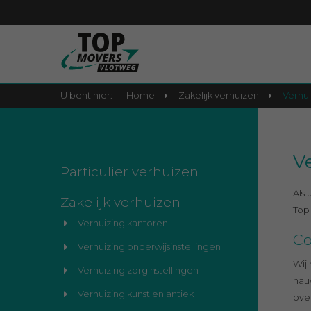
U bent hier:
Home
Zakelijk verhuizen
Verhui
V
Particulier verhuizen
Als 
Zakelijk verhuizen
Top 
Verhuizing kantoren
Co
Verhuizing onderwijsinstellingen
Wij
Verhuizing zorginstellingen
nau
Verhuizing kunst en antiek
over