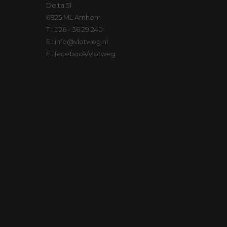
Delta 51
6825 ML Arnhem
T : 026 - 36 29 240
E : info@vlotweg.nl
F : facebook/vlotweg