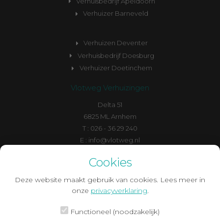
Verhuisbedrijf Apeldoorn
Verhuizer Barneveld
Verhuizen Deventer
Verhuisbedrijf Doesburg
Verhuizer Doetinchem
Vlotweg Verhuizingen
Delta 51
6825 ML Arnhem
T : 026 - 36 29 240
E : info@vlotweg.nl
F : facebook/vlotweg
Cookies
Deze website maakt gebruik van cookies. Lees meer in
onze
privacyverklaring
.
Functioneel (noodzakelijk)