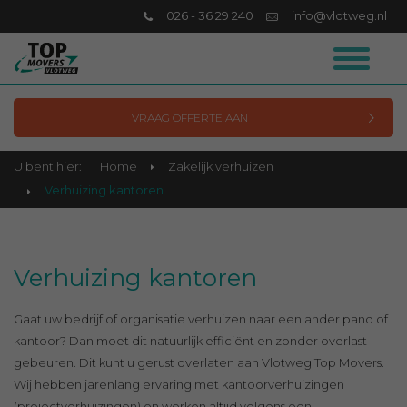
026 - 36 29 240
info@vlotweg.nl
VRAAG OFFERTE AAN
U bent hier:
Home
Zakelijk verhuizen
Verhuizing kantoren
Verhuizing kantoren
Gaat uw bedrijf of organisatie verhuizen naar een ander pand of
kantoor? Dan moet dit natuurlijk efficiënt en zonder overlast
gebeuren. Dit kunt u gerust overlaten aan Vlotweg Top Movers.
Wij hebben jarenlang ervaring met kantoorverhuizingen
(projectverhuizingen) en werken altijd volgens een