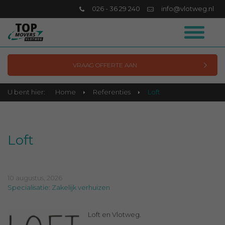
026 - 36 29 240
info@vlotweg.nl
VRAAG OFFERTE AAN
U bent hier:
Home
Referenties
Loft
Loft
10 augustus, 2026
Specialisatie: Zakelijk verhuizen
Loft en Vlotweg.