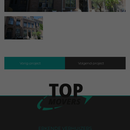
Vorig project
Volgend project
ERKENDE VERHUIZERS