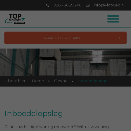
026 - 36 29 240
info@vlotweg.nl
VRAAG OFFERTE AAN
U bent hier:
Home
Opslag
Inboedelopslag
Inboedelopslag
Gaat u uw huidige woning renoveren? Wilt u uw woning