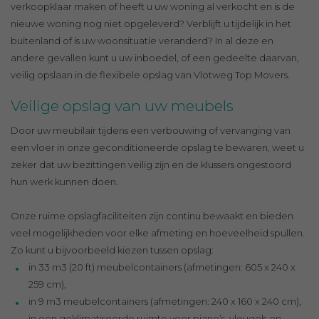
verkoopklaar maken of heeft u uw woning al verkocht en is de
nieuwe woning nog niet opgeleverd? Verblijft u tijdelijk in het
buitenland of is uw woonsituatie veranderd? In al deze en
andere gevallen kunt u uw inboedel, of een gedeelte daarvan,
veilig opslaan in de flexibele opslag van Vlotweg Top Movers.
Veilige opslag van uw meubels
Door uw meubilair tijdens een verbouwing of vervanging van
een vloer in onze geconditioneerde opslag te bewaren, weet u
zeker dat uw bezittingen veilig zijn en de klussers ongestoord
hun werk kunnen doen.
Onze ruime opslagfaciliteiten zijn continu bewaakt en bieden
veel mogelijkheden voor elke afmeting en hoeveelheid spullen.
Zo kunt u bijvoorbeeld kiezen tussen opslag:
in 33 m3 (20 ft) meubelcontainers (afmetingen: 605 x 240 x
259 cm),
in 9 m3 meubelcontainers (afmetingen: 240 x 160 x 240 cm),
in een geklimatiseerde ruimte voor piano’s, vleugels en