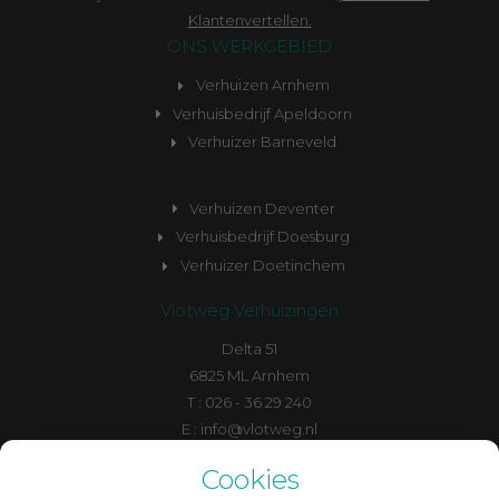
Klantenvertellen.
ONS WERKGEBIED
Verhuizen Arnhem
Verhuisbedrijf Apeldoorn
Verhuizer Barneveld
Verhuizen Deventer
Verhuisbedrijf Doesburg
Verhuizer Doetinchem
Vlotweg Verhuizingen
Delta 51
6825 ML Arnhem
T : 026 - 36 29 240
E : info@vlotweg.nl
F : facebook/vlotweg
Cookies