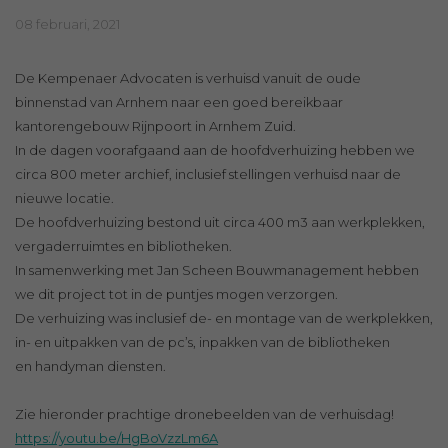
08 februari, 2021
De Kempenaer Advocaten is verhuisd vanuit de oude
binnenstad van Arnhem naar een goed bereikbaar
kantorengebouw Rijnpoort in Arnhem Zuid.
In de dagen voorafgaand aan de hoofdverhuizing hebben we
circa 800 meter archief, inclusief stellingen verhuisd naar de
nieuwe locatie.
De hoofdverhuizing bestond uit circa 400 m3 aan werkplekken,
vergaderruimtes en bibliotheken.
In samenwerking met Jan Scheen Bouwmanagement hebben
we dit project tot in de puntjes mogen verzorgen.
De verhuizing was inclusief de- en montage van de werkplekken,
in- en uitpakken van de pc’s, inpakken van de bibliotheken
en handyman diensten.
Zie hieronder prachtige dronebeelden van de verhuisdag!
https://youtu.be/HgBoVzzLm6A